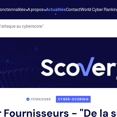
Actualités
onctionnalités
A propos
Contact
World Cyber Rankin
 d’attaque au cyberscore”
17/03/2025
CYBER-SCORING
r Fournisseurs - "De la 